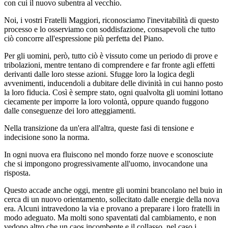
con cui il nuovo subentra al vecchio.
Noi, i vostri Fratelli Maggiori, riconosciamo l'inevitabilità di questo
processo e lo osserviamo con soddisfazione, consapevoli che tutto
ciò concorre all'espressione più perfetta del Piano.
Per gli uomini, però, tutto ciò è vissuto come un periodo di prove e
tribolazioni, mentre tentano di comprendere e far fronte agli effetti
derivanti dalle loro stesse azioni. Sfugge loro la logica degli
avvenimenti, inducendoli a dubitare delle divinità in cui hanno posto
la loro fiducia. Così è sempre stato, ogni qualvolta gli uomini lottano
ciecamente per imporre la loro volontà, oppure quando fuggono
dalle conseguenze dei loro atteggiamenti.
Nella transizione da un'era all'altra, queste fasi di tensione e
indecisione sono la norma.
In ogni nuova era fluiscono nel mondo forze nuove e sconosciute
che si impongono progressivamente all'uomo, invocandone una
risposta.
Questo accade anche oggi, mentre gli uomini brancolano nel buio in
cerca di un nuovo orientamento, sollecitato dalle energie della nova
era. Alcuni intravedono la via e provano a preparare i loro fratelli in
modo adeguato. Ma molti sono spaventati dal cambiamento, e non
vedono altro che un caos incombente e il collasso, nel caso i