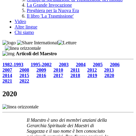
La Grande Invocazione
Preghiera per la Nuova Era
Il libro 'La Trasmissione'
Video
Altre lingue
Chi siamo
Articoli del Maestro
1982-1993
1995-2002
2003
2004
2005
2006
2007
2008
2009
2010
2011
2012
2013
2014
2015
2016
2017
2018
2019
2020
2021
2022
2020
Il Maestro è uno dei membri anziani della
Gerarchia Spirituale dei Maestri di
Saggezza e il suo nome è ben conosciuto