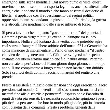
emergono sulla scena mondiale. Dal nostro punto di vista, questi
movimenti costituiscono una risposta legittima, anche se alterata, alle
energie che inondano il mondo e che fanno nascere il desiderio di
libertà - si applaude così il rovesciamento dei regimi politici
oppressivi, mentre si condanna a giusto titolo il fratricidio, la guerra
e le atrocità nate nondimeno dallo stesso influsso di forze.
Si pensa talvolta che in quanto “governo interiore” del pianeta, la
Gerarchia possa dirigere tutti gli eventi, qualunque sia la loro
importanza. Nulla è più lontano dalla verità: come potrebbe agire
così senza infrangere il libero arbitrio dell’umanità? La Gerarchia ha
come missione di implementare il Piano divino mediante “il centro
che vien detto il genere umano“. Ciò deve svolgersi nel rispetto
costante del libero arbitrio umano che è di natura divina. Pertanto
non cercate la perfezione del Piano giorno dopo giorno, anno dopo
anno. Il suo compimento a lungo termine non lascia alcun dubbio.
Solo i capricci degli uomini tracciano i margini del sentiero che
prende.
Presto si assisterà al rilascio delle tensioni che oggi esercitano la loro
pressione sul mondo. Gli eventi attuali sfoceranno in una crisi che
metterà fine alle discordie e permetterà l’espressione e l’ascolto di
punti di vista più sensati. Le necessità economiche spingono i paesi
più ricchi a pensare anche loro in modo più globale, più in sintonia
con i bisogni della comunità. Presto i problemi generati dalla