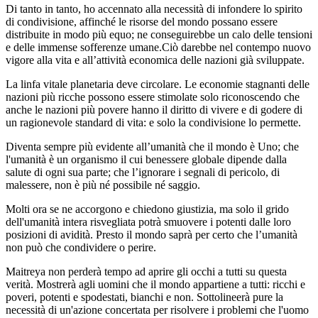
Di tanto in tanto, ho accennato alla necessità di infondere lo spirito
di condivisione, affinché le risorse del mondo possano essere
distribuite in modo più equo; ne conseguirebbe un calo delle tensioni
e delle immense sofferenze umane.Ciò darebbe nel contempo nuovo
vigore alla vita e all’attività economica delle nazioni già sviluppate.
La linfa vitale planetaria deve circolare. Le economie stagnanti delle
nazioni più ricche possono essere stimolate solo riconoscendo che
anche le nazioni più povere hanno il diritto di vivere e di godere di
un ragionevole standard di vita: e solo la condivisione lo permette.
Diventa sempre più evidente all’umanità che il mondo è Uno; che
l'umanità è un organismo il cui benessere globale dipende dalla
salute di ogni sua parte; che l’ignorare i segnali di pericolo, di
malessere, non è più né possibile né saggio.
Molti ora se ne accorgono e chiedono giustizia, ma solo il grido
dell'umanità intera risvegliata potrà smuovere i potenti dalle loro
posizioni di avidità. Presto il mondo saprà per certo che l’umanità
non può che condividere o perire.
Maitreya non perderà tempo ad aprire gli occhi a tutti su questa
verità. Mostrerà agli uomini che il mondo appartiene a tutti: ricchi e
poveri, potenti e spodestati, bianchi e non. Sottolineerà pure la
necessità di un'azione concertata per risolvere i problemi che l'uomo