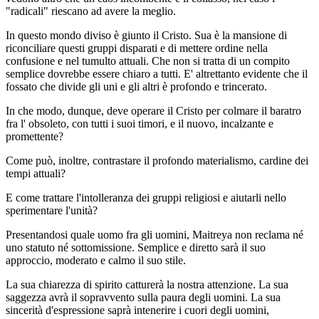
"radicali" riescano ad avere la meglio.
In questo mondo diviso è giunto il Cristo. Sua è la mansione di
riconciliare questi gruppi disparati e di mettere ordine nella
confusione e nel tumulto attuali. Che non si tratta di un compito
semplice dovrebbe essere chiaro a tutti. E' altrettanto evidente che il
fossato che divide gli uni e gli altri è profondo e trincerato.
In che modo, dunque, deve operare il Cristo per colmare il baratro
fra l' obsoleto, con tutti i suoi timori, e il nuovo, incalzante e
promettente?
Come può, inoltre, contrastare il profondo materialismo, cardine dei
tempi attuali?
E come trattare l'intolleranza dei gruppi religiosi e aiutarli nello
sperimentare l'unità?
Presentandosi quale uomo fra gli uomini, Maitreya non reclama né
uno statuto né sottomissione. Semplice e diretto sarà il suo
approccio, moderato e calmo il suo stile.
La sua chiarezza di spirito catturerà la nostra attenzione. La sua
saggezza avrà il sopravvento sulla paura degli uomini. La sua
sincerità d'espressione saprà intenerire i cuori degli uomini,