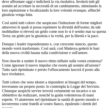
deve affrontare oggi e indicherà la via risolutiva. Inviterà tutti gli
uomini ad accettare la necessità di un cambiamento, stimolando la
loro aspirazione e focalizzando la loro volontà ovunque, affinché
giustizia venga fatta.
Così unirà tutti coloro che auspicano l'istituzione di forme migliori
attraverso le quali si possa esprimere la divinità dell'uomo; da tale
moltitudine si eleverà un grido come non lo si è sentito mai su questa
Terra; un grido per la giustizia e la verità, per la libertà e la pace.
Dunque i leader risponderanno e, con crescente slancio, questo
mondo verrà trasformato. Così sarà; così Maitreya getterà le basi
della nuova civiltà basata sulla condivisione e sull'amore.
Non riuscite a sentire il nuovo ritmo influire sulla vostra esistenza?
Come ignorare il nuovo impulso che esorta gli uomini all'azione?
Tutto sarà ripristinato e presto l'offuscamento lascerà il posto alla
luce rivelatrice.
Tutti coloro che sono idonei a rispondere ai bisogni del tempo,
troveranno un proprio posto: lo contempla la Legge del Servizio.
Chiunque auspichi servire troverà certamente un incarico o un
obbiettivo da realizzare, nonché la guida volenterosa di mani
esperte. Vi aiuteremo nel ripristinare la sanità di questo mondo e
lavoreremo come fratelli al vostro fianco, ripulendo i detriti del