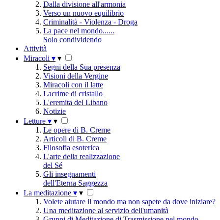
Dalla divisione all'armonia
Verso un nuovo equilibrio
Criminalità - Violenza - Droga
La pace nel mondo......
Solo condividendo
Attività
Miracoli
▾
▾
Segni della Sua presenza
Visioni della Vergine
Miracoli con il latte
Lacrime di cristallo
L'eremita del Libano
Notizie
Letture
▾
▾
Le opere di B. Creme
Articoli di B. Creme
Filosofia esoterica
L'arte della realizzazione
del Sé
Gli insegnamenti
dell'Eterna Saggezza
La meditazione
▾
▾
Volete aiutare il mondo ma non sapete da dove iniziare?
Una meditazione al servizio dell'umanità
Gruppi di Meditazione di Trasmissione nel mondo