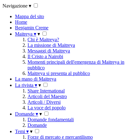
Navigazione
▾
Mappa del sito
Home
Benjamin Creme
Maitreya
▾
▾
Chi è Maitreya?
La missione di Maitreya
Messaggi di Maitreya
Il Cristo a Nairobi
Momenti principali dell'emergenza di Maitreya in
pubblico
Maitreya si presenta al pubblico
La mano di Maitreya
La rivista
▾
▾
Share International
Articoli del Maestro
Articoli / Diversi
La voce del popolo
Domande
▾
▾
Domande fondamentali
Domande
Temi
▾
▾
Forze di mercato e mercantilismo