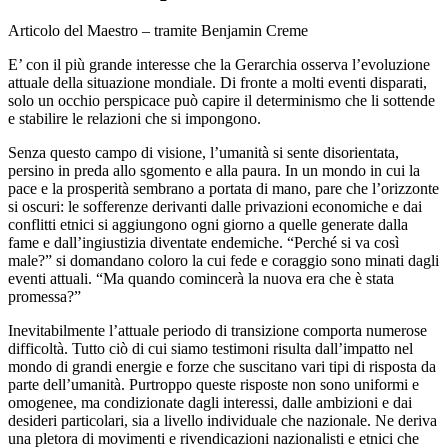
Articolo del Maestro – tramite Benjamin Creme
E’ con il più grande interesse che la Gerarchia osserva l’evoluzione
attuale della situazione mondiale. Di fronte a molti eventi disparati,
solo un occhio perspicace può capire il determinismo che li sottende
e stabilire le relazioni che si impongono.
Senza questo campo di visione, l’umanità si sente disorientata,
persino in preda allo sgomento e alla paura. In un mondo in cui la
pace e la prosperità sembrano a portata di mano, pare che l’orizzonte
si oscuri: le sofferenze derivanti dalle privazioni economiche e dai
conflitti etnici si aggiungono ogni giorno a quelle generate dalla
fame e dall’ingiustizia diventate endemiche. “Perché si va così
male?” si domandano coloro la cui fede e coraggio sono minati dagli
eventi attuali. “Ma quando comincerà la nuova era che è stata
promessa?”
Inevitabilmente l’attuale periodo di transizione comporta numerose
difficoltà. Tutto ciò di cui siamo testimoni risulta dall’impatto nel
mondo di grandi energie e forze che suscitano vari tipi di risposta da
parte dell’umanità. Purtroppo queste risposte non sono uniformi e
omogenee, ma condizionate dagli interessi, dalle ambizioni e dai
desideri particolari, sia a livello individuale che nazionale. Ne deriva
una pletora di movimenti e rivendicazioni nazionalisti e etnici che