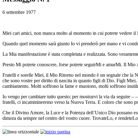
6 settembre 1977
Miei cari amici, non manca molto al momento in cui potrete vedere il 
Quando quel momento sarà giunto Io vi prenderò per mano e vi condu
La Mia manifestazione è stata completata e realizzata. Sono veramen
Presto Mi potrete conoscere, forse potrete seguirMi e amarMi. Il Mio A
Fratelli e sorelle Miei, il Mio Ritorno nel mondo è un segnale che la 
che sono vostre per diritto di nascita in quanto figli di Dio. Figli Mi
cambiamento. Molti soffrono la fame e muoiono, molti soffrono inuti
Io vengo per cambiare tutto questo; per mostrarvi la via da seguire –
fratelli, ci incammineremo verso la Nuova Terra. E coloro che sono pro
Che il Divino Amore, la Luce e la Potenza dell’Unico Dio possano esse
dimora da sempre nel centro del vostro cuore. TrovateLo, e rendeteLo