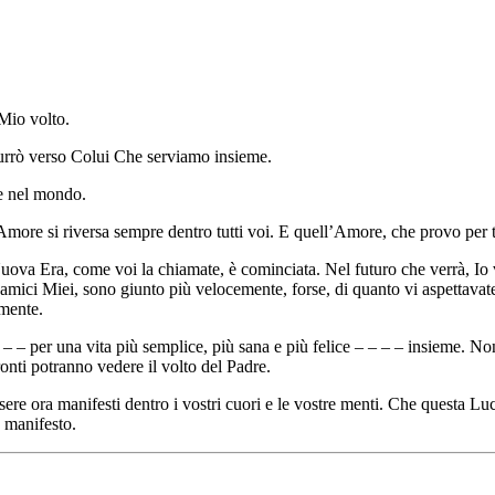
Mio volto.
rrò verso Colui Che serviamo insieme.
te nel mondo.
more si riversa sempre dentro tutti voi. E quell’Amore, che provo per t
Nuova Era, come voi la chiamate, è cominciata. Nel futuro che verrà, Io
ei, amici Miei, sono giunto più velocemente, forse, di quanto vi aspettav
lmente.
 – – – per una vita più semplice, più sana e più felice – – – – insieme
nti potranno vedere il volto del Padre.
re ora manifesti dentro i vostri cuori e le vostre menti. Che questa L
 manifesto.