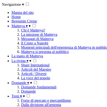
Navigazione
▾
Mappa del sito
Home
Benjamin Creme
Maitreya
▾
▾
Chi è Maitreya?
La missione di Maitreya
Messaggi di Maitreya
Il Cristo a Nairobi
Momenti principali dell'emergenza di Maitreya in pubbli
Maitreya si presenta al pubblico
La mano di Maitreya
La rivista
▾
▾
Share International
Articoli del Maestro
Articoli / Diversi
La voce del popolo
Domande
▾
▾
Domande fondamentali
Domande
Temi
▾
▾
Forze di mercato e mercantilismo
Dalla divisione all'armonia