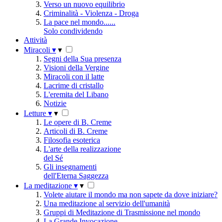
Verso un nuovo equilibrio
Criminalità - Violenza - Droga
La pace nel mondo......
Solo condividendo
Attività
Miracoli
▾
▾
Segni della Sua presenza
Visioni della Vergine
Miracoli con il latte
Lacrime di cristallo
L'eremita del Libano
Notizie
Letture
▾
▾
Le opere di B. Creme
Articoli di B. Creme
Filosofia esoterica
L'arte della realizzazione
del Sé
Gli insegnamenti
dell'Eterna Saggezza
La meditazione
▾
▾
Volete aiutare il mondo ma non sapete da dove iniziare?
Una meditazione al servizio dell'umanità
Gruppi di Meditazione di Trasmissione nel mondo
La Grande Invocazione