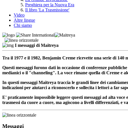
Preghiera per la Nuova Era
Il libro 'La Trasmissione'
Video
Altre lingue
Chi siamo
I messaggi di Maitreya
Tra il 1977 e il 1982, Benjamin Creme ricevette una serie di 140 
Questi messaggi furono dati in occasione di conferenze pubblich
medianici o il "channeling". La voce rimane quella di Creme e alcu
In questi messaggi Maitreya traccia le grandi linee dei cambiament
indicazioni per aiutarci a riconoscerlo e sollecita i lettori a far 
E' praticamente impossibile leggere questi messaggi ad alta voce 
trasmessi da cuore a cuore, ma agiscono a livelli differenziati, e v
Messaggi