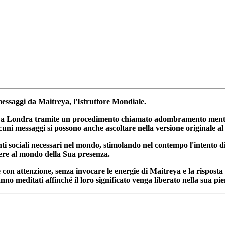
messaggi da Maitreya, l'Istruttore Mondiale.
e a Londra tramite un procedimento chiamato adombramento mentale 
ni messaggi si possono anche ascoltare nella versione originale al s
i sociali necessari nel mondo, stimolando nel contempo l'intento di 
sapere al mondo della Sua presenza.
e con attenzione, senza invocare le energie di Maitreya e la rispost
anno meditati affinché il loro significato venga liberato nella sua pi