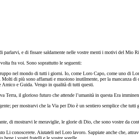
i parlarvi, e di fissare saldamente nelle vostre menti i motivi del Mio R
olta fra voi. Sono soprattutto le seguenti:
 gruppo nel mondo di tutti i giorni. Io, come Loro Capo, come uno di Lor
 Molti di più sono affamati e muoiono inutilmente, per la mancanza di 
 Amico e Guida. Vengo in qualità di tutti questi.
 Terra, il glorioso futuro che attende l’umanità in questa Era imminent
ente; per mostrarvi che la Via per Dio è un sentiero semplice che tutti g
nte, di mostrarvi le meraviglie, le glorie di Dio, che sono vostre da con
to Li conoscerete. Aiutateli nel Loro lavoro. Sappiate anche che, attra
 bene i vostri fratelli e le vostre sorelle.