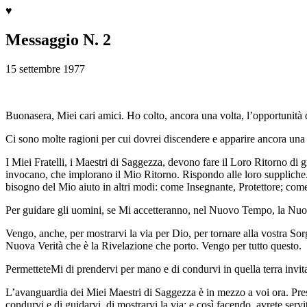
♥
Messaggio N. 2
15 settembre 1977
Buonasera, Miei cari amici. Ho colto, ancora una volta, l’opportunità d
Ci sono molte ragioni per cui dovrei discendere e apparire ancora una v
I Miei Fratelli, i Maestri di Saggezza, devono fare il Loro Ritorno di
invocano, che implorano il Mio Ritorno. Rispondo alle loro suppliche.
bisogno del Mio aiuto in altri modi: come Insegnante, Protettore; come
Per guidare gli uomini, se Mi accetteranno, nel Nuovo Tempo, la Nuova
Vengo, anche, per mostrarvi la via per Dio, per tornare alla vostra Sorg
Nuova Verità che è la Rivelazione che porto. Vengo per tutto questo.
PermetteteMi di prendervi per mano e di condurvi in quella terra invita
L’avanguardia dei Miei Maestri di Saggezza è in mezzo a voi ora. Pres
condurvi e di guidarvi, di mostrarvi la via; e così facendo, avrete servito